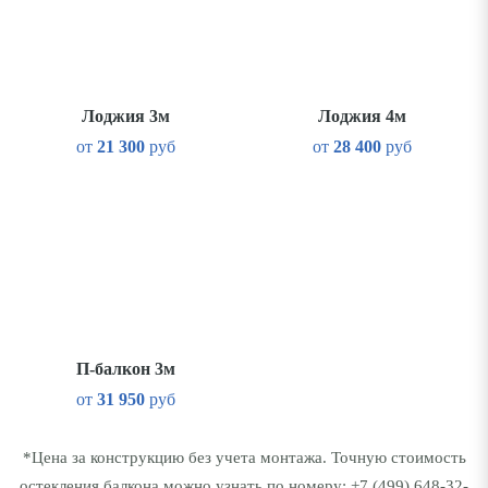
Лоджия 3м
Лоджия 4м
от
21 300
руб
от
28 400
руб
П-балкон 3м
от
31 950
руб
*Цена за конструкцию без учета монтажа. Точную стоимость
остекления балкона можно узнать по номеру:
+7 (499) 648-32-