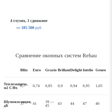
4 глухих, 1 сдвижное
от
185 500
руб
Сравнение оконных систем Rehau
Blitz
Euro
Grazio
Brillant
Delight
Intelio
Geneo
Теплозащита,
0,7
0,74
0,85
0,9
0,94
0,95
1,05
м2 С/Вт.
Шумоизоляция,
39 —
37
41
43
44
47
40
дБ
45