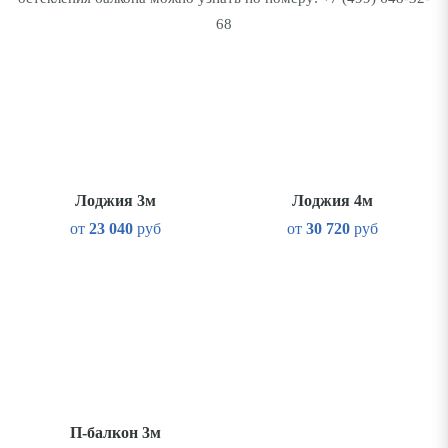
68
Лоджия 3м
Лоджия 4м
от
23 040
руб
от
30 720
руб
П-балкон 3м