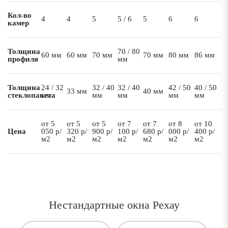
Кол-во
4
4
5
5 / 6
5
6
6
камер
Толщина
70 / 80
60 мм
60 мм
70 мм
70 мм
80 мм
86 мм
профиля
мм
Толщина
24 / 32
32 / 40
32 / 40
42 / 50
40 / 50
33 мм
40 мм
стеклопакета
мм
мм
мм
мм
мм
от 5
от 5
от 5
от 7
от 7
от 8
от 10
Цена
050 р/
320 р/
900 р/
100 р/
680 р/
000 р/
400 р/
м2
м2
м2
м2
м2
м2
м2
Нестандартные окна Рехау