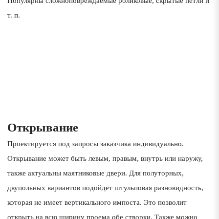
Популярны сложноповреждаемые роликовые, скрытые петли и
т. п.
1
Открывание
Проектируется под запросы заказчика индивидуально.
Открывание может быть левым, правым, внутрь или наружу,
также актуальны маятниковые двери. Для полуторных,
двупольных вариантов подойдет штульповая разновидность,
которая не имеет вертикального импоста. Это позволит
открыть на всю ширину проема обе створки. Также можно